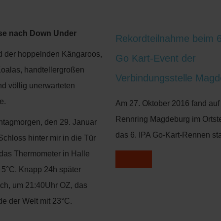
se nach Down Under
Rekordteilnahme beim 6
d der hoppelnden Kängaroos,
Go Kart-Event der
Koalas, handtellergroßen
Verbindungsstelle Mag
d völlig unerwarteten
e.
Am 27. Oktober 2016 fand au
Rennring Magdeburg im Ortst
tagmorgen, den 29. Januar
das 6. IPA Go-Kart-Rennen sta
chloss hinter mir in die Tür
e das Thermometer in Halle
e 5°C. Knapp 24h später
ch, um 21:40Uhr OZ, das
e der Welt mit 23°C.