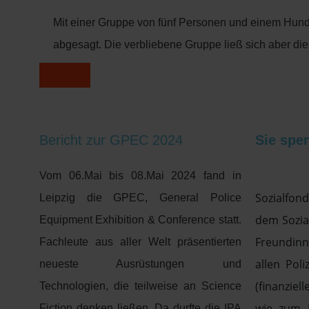
Mit einer Gruppe von fünf Personen und einem Hund n
abgesagt. Die verbliebene Gruppe ließ sich aber d
Bericht zur GPEC 2024
Sie spe
Vom 06.Mai bis 08.Mai 2024 fand in
Sozialfon
Leipzig die GPEC, General Police
dem Sozia
Equipment Exhibition & Conference statt.
Freundin
Fachleute aus aller Welt präsentierten
allen Poli
neueste Ausrüstungen und
(finanziel
Technologien, die teilweise an Science
wie zum B
Fiction denken ließen. Da durfte die IPA