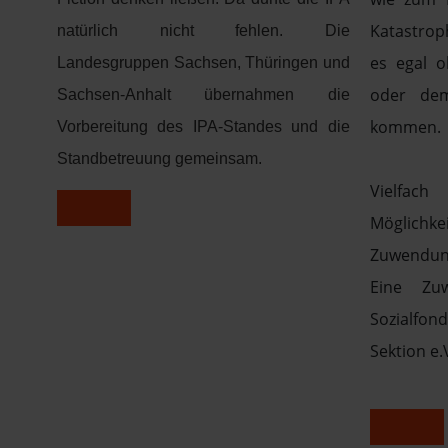
Katastrop
natürlich nicht fehlen. Die
es egal o
Landesgruppen Sachsen, Thüringen und
oder dem
Sachsen-Anhalt übernahmen die
kommen.
Vorbereitung des IPA-Standes und die
Standbetreuung gemeinsam.
Vielfac
Möglichk
Zuwendung
Eine Zu
Sozialfon
Sektion e