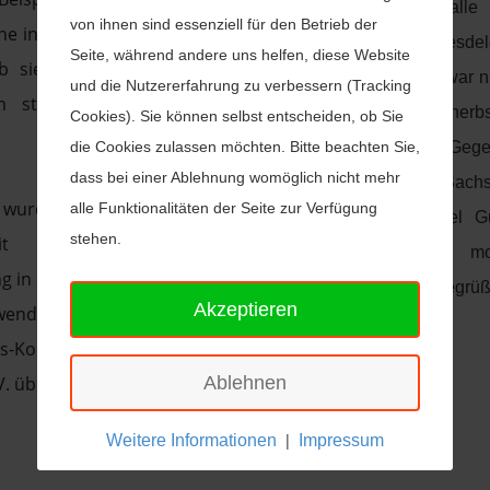
eingefunden, um den alle 
von ihnen sind essenziell für den Betrieb der
he in Deutschland. Dabei ist
stattfindenden Landesdele
Seite, während andere uns helfen, diese Website
b sie aus Bayern, Sachsen
abzuhalten. Das Wetter war n
und die Nutzererfahrung zu verbessern (Tracking
 stark betroffenen NRW
einladend, es war herbs
Cookies). Sie können selbst entscheiden, ob Sie
die Cookies zulassen möchten. Bitte beachten Sie,
unfreundlich! Ganz im Geg
dass bei einer Ablehnung womöglich nicht mehr
Wetter war Sachsen-
h wurden wir nach der
alle Funktionalitäten der Seite zur Verfügung
Landesgruppenleiter Axel G
stehen.
eit einer finanziellen
gut gelaunt und hoch mot
 in den Sozialfonds gefragt.
Delegierten und Gäste begrüß
Akzeptieren
wendung kann auf das
ds-Konto der IPA Deutsche
.V. überwiesen werden.
Ablehnen
|
Weitere Informationen
Impressum