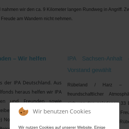
ahmen wir den ca. 9 Kilometer langen Rundweg in Angriff. Zwei
ie Freude am Wandern nicht nehmen.
nden – Wir helfen
IPA Sachsen-Anhalt 
Vorstand gewählt
ds der IPA Deutschland. Aus
Rübeland / Harz – In
lfonds heraus helfen wir IPA
freundschaftlicher Atmosph
nen und Freunden sowie
sich von den geladenen 33 D
zeibeschäftigten, die in eine
Wir benutzen Cookies
28 IPA-Freundinnen und Freu
le) Notlage geraten sind – so
Harzbaude „Susanne“ in Rübe
Wir nutzen Cookies auf unserer Website. Einige
eispiel bei der Flutwasser